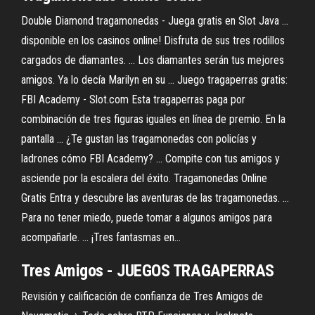
Double Diamond tragamonedas - Juega gratis en Slot Java ...
disponible en los casinos online! Disfruta de sus tres rodillos
cargados de diamantes. ... Los diamantes serán tus mejores
amigos. Ya lo decía Marilyn en su ... Juego tragaperras gratis:
FBI Academy - Slot.com Esta tragaperras paga por
combinación de tres figuras iguales en línea de premio. En la
pantalla ... ¿Te gustan las tragamonedas con policías y
ladrones cómo FBI Academy? ... Compite con tus amigos y
asciende por la escalera del éxito. Tragamonedas Online
Gratis Entra y descubre las aventuras de las tragamonedas. ...
Para no tener miedo, puede tomar a algunos amigos para
acompañarle. ... ¡Tres fantasmas en…
Tres
Amigos
- JUEGOS TRAGAPERRAS
Revisión y calificación de confianza de Tres Amigos de