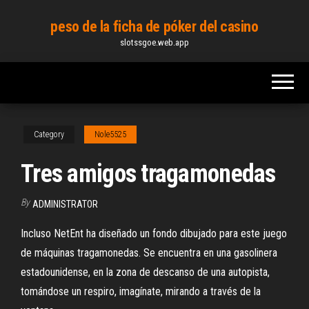
Skip
peso de la ficha de póker del casino
to
slotssgoe.web.app
the
content
Category
Nole5525
Tres amigos tragamonedas
By
ADMINISTRATOR
Incluso NetEnt ha diseñado un fondo dibujado para este juego
de máquinas tragamonedas. Se encuentra en una gasolinera
estadounidense, en la zona de descanso de una autopista,
tomándose un respiro, imagínate, mirando a través de la