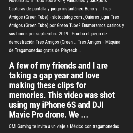
Novomatic ⭐ Todo sobre RTP, Funciones y Jackpots
Capturas de pantalla y juego instantáneo Bono y ... Tres
Amigos (Green Tube) - slotcatalog.com ¿Quieres jugar Tres
Amigos (Green Tube) por Green Tube? Enumeramos casinos y
sus bonos por septiembre 2019 . Prueba el juego de
demostración Tres Amigos (Green ... Tres Amigos - Máquina
de Tragamonedas gratis de Playtech ...
A few of my friends and I are
taking a gap year and love
making these clips for
memories. This video was shot
using my iPhone 6S and DJI
Mavic Pro drone. We ...
OMI Gaming te invita a un viaje a México con tragamonedas