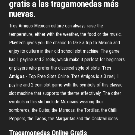
gratis a las tragamonedas más
nuevas.
Tres Amigos Mexican culture can always raise the
temperature, either with the weather, the food or the music.
Playtech gives you the chance to take a trip to Mexico and
enjoy its culture in their old school slot machine. The game
has 1 payline and 3 reels, which make it perfect for beginners
or players who prefer the classical style of slots.
Tres
Amigos
- Top Free Slots Online. Tres Amigos is a 3 reel, 1
payline and 2 coin slot game with the symbols of this classic
slot machine that supports the theme effectively. The other
symbols in this slot include Mexicans wearing their
sombreros, the Guitar, the Maracas, the Tortillas, the Chilli
Peppers, the Tacos, the Margaritas and the Cocktail icons.
Tragamonedas
Online Gratis