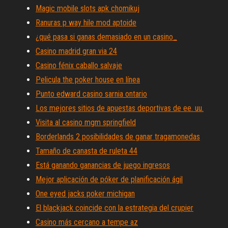
Magic mobile slots apk chomikuj
Ranuras p way hile mod aptoide
¿qué pasa si ganas demasiado en un casino_
Casino madrid gran via 24
Casino fénix caballo salvaje
Pelicula the poker house en línea
Punto edward casino sarnia ontario
Los mejores sitios de apuestas deportivas de ee. uu.
Visita al casino mgm springfield
Borderlands 2 posibilidades de ganar tragamonedas
Tamaño de canasta de ruleta 44
Está ganando ganancias de juego ingresos
Mejor aplicación de póker de planificación ágil
One eyed jacks poker michigan
El blackjack coincide con la estrategia del crupier
Casino más cercano a tempe az