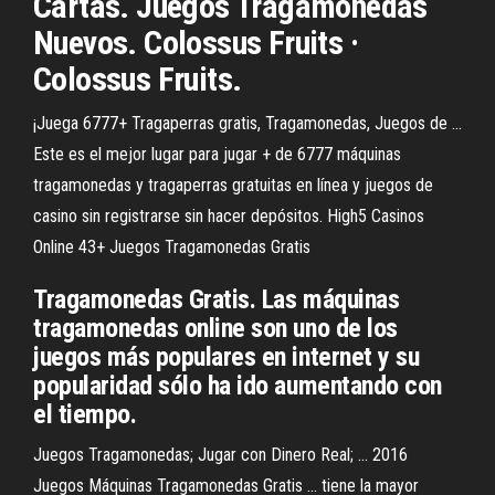
Cartas. Juegos Tragamonedas
Nuevos. Colossus Fruits ·
Colossus Fruits.
¡Juega 6777+ Tragaperras gratis, Tragamonedas, Juegos de ...
Este es el mejor lugar para jugar + de 6777 máquinas
tragamonedas y tragaperras gratuitas en línea y juegos de
casino sin registrarse sin hacer depósitos. High5 Casinos
Online 43+ Juegos Tragamonedas Gratis
Tragamonedas Gratis. Las máquinas
tragamonedas online son uno de los
juegos más populares en internet y su
popularidad sólo ha ido aumentando con
el tiempo.
Juegos Tragamonedas; Jugar con Dinero Real; ... 2016
Juegos Máquinas Tragamonedas Gratis ... tiene la mayor