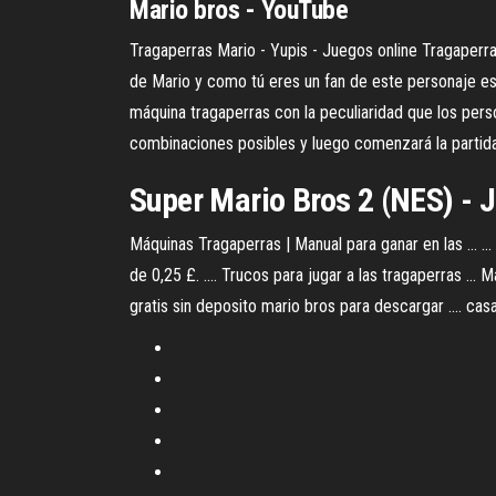
Mario bros - YouTube
Tragaperras Mario - Yupis - Juegos online Tragaperra
de Mario y como tú eres un fan de este personaje est
máquina tragaperras con la peculiaridad que los pers
combinaciones posibles y luego comenzará la partida.
Super Mario Bros 2 (NES) -
Máquinas Tragaperras | Manual para ganar en las ... .
de 0,25 £. .... Trucos para jugar a las tragaperras 
gratis sin deposito mario bros para descargar .... ca