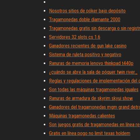
Nosotros sitios de póker bajo depósito
Tragamonedas doble diamante 2000
Tragamonedas gratis sin descarga o sin regist
Servidores 32 slots cs 1.6
Ganadores recientes de gun lake casino
Sistema de ruleta positivo y negativo
Ranuras de memoria lenovo thinkpad t440p
¿cuándo se abre la sala de póquer twin river_
Reglas y regulaciones de implementación del 
Son todas las máquinas tragamonedas iguales
Ranuras de armadura de skyrim skyui show
Ganadores del tragamonedas mgm grand detro
Máquinas tragamonedas calientes
Son juegos gratis de tragamonedas en línea re
Gratis en línea pogo no limit texas holdem