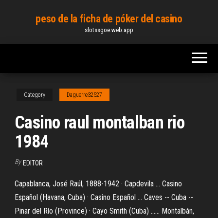
Skip
peso de la ficha de póker del casino
to
slotssgoe.web.app
the
content
Category
Daguerre32527
Casino raul montalban rio
1984
By
EDITOR
Capablanca, José Raúl, 1888-1942 · Capdevila ... Casino
Español (Havana, Cuba) · Casino Español ... Caves -- Cuba --
Pinar del Río (Province) · Cayo Smith (Cuba) ...... Montalbán,