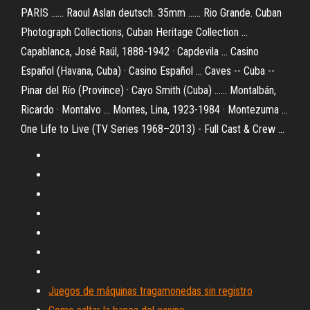
PARIS ...... Raoul Aslan deutsch. 35mm ...... Rio Grande. Cuban
Photograph Collections, Cuban Heritage Collection ...
Capablanca, José Raúl, 1888-1942 · Capdevila ... Casino
Español (Havana, Cuba) · Casino Español ... Caves -- Cuba --
Pinar del Río (Province) · Cayo Smith (Cuba) ...... Montalbán,
Ricardo · Montalvo ... Montes, Lina, 1923-1984 · Montezuma ...
One Life to Live (TV Series 1968–2013) - Full Cast & Crew ...
Juegos de máquinas tragamonedas sin registro