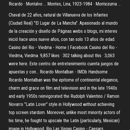
Ricardo · Montalvo ... Montes, Lina, 1923-1984 · Montezuma ...
Chaval de 22 años, natural de Villanueva de los Infantes
(Ciudad Real) "El Lugar de La Mancha". Apasionado al mundo
de la creación y diseño de Páginas webs o blogs, mi interes
inició hace unos nueve años, con tan solo 13 años de edad.
Casino del Rio - Viedma - Home | Facebook Casino del Rio -
Viedma, Viedma. 9,857 likes · 302 talking about this · 3,063
were here. Este centro de entretenimiento cuenta juegos de
apuestas y con... Ricardo Montalban - IMDb Handsome
Ricardo Montalban was the epitome of continental elegance,
charm and grace on film and television and in the late 1940s
and early 1950s reinvigorated the Rudolph Valentino / Ramon
Novarro "Latin Lover" style in Hollywood without achieving
top screen stardom. Moreover, unlike most minority actors of
his time, he fought to upscale the Latin (particularly, Mexican)
image in Hollywood. Rio Las Vegas Casino - Caesars