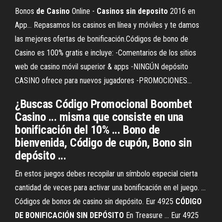
Bonos
de
Casino
Online -
Casinos
sin
deposito
2016 en
App… Repasamos los casinos en línea y móviles y te damos
las mejores ofertas de bonificación.Códigos de bono de
Casino es 100% gratis e incluye: -Comentarios de los sitios
web de casino móvil superior & apps -NINGÚN depósito
CASINO ofrece para nuevos jugadores -PROMOCIONES...
¿Buscas Código Promocional Boombet
Casino ... misma que consiste en una
bonificación del 10% ... Bono de
bienvenida, Código de cupón, Bono sin
depósito ...
En estos juegos debes recopilar un símbolo especial cierta
cantidad de veces para activar una bonificación en el juego. ...
Códigos de bonos de casino sin depósito. Eur 4925
CÓDIGO
DE
BONIFICACIÓN
SIN
DEPÓSITO
En Treasure ... Eur 4925