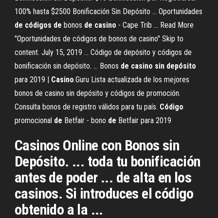
100% hasta $2500 Bonificación Sin Depósito ... Oportunidades
de
códigos
de
bonos
de
casino
- Cape Trib ... Read More
"Oportunidades de códigos de bonos de casino" Skip to
content. July 15, 2019 ... Código de depósito y códigos de
bonificación sin depósito. ... Bonos
de
casino
sin
depósito
para 2019 |
Casino
.Guru Lista actualizada de los mejores
bonos de casino sin depósito y códigos de promoción.
Consulta bonos de registro válidos para tu país.
Código
promocional
de
Betfair - bono
de
Betfair para 2019
Casinos Online con Bonos sin
Depósito. ... toda tu bonificación
antes de poder ... de alta en los
casinos. Si introduces el código
obtenido a la ...