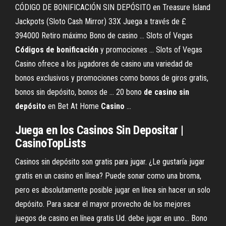
CÓDIGO DE BONIFICACIÓN SIN DEPÓSITO en Treasure Island
Jackpots (Sloto Cash Mirror) 33X Juega a través de £
394000 Retiro máximo Bono de casino ... Slots of Vegas
Códigos
de
bonificación
y promociones ... Slots of Vegas
Casino ofrece a los jugadores de casino una variedad de
bonos exclusivos y promociones como bonos de giros gratis,
bonos sin depósito, bonos de ... 20 bono
de
casino
sin
depósito
en Bet At Home
Casino
...
Juega en los
Casinos
Sin
Depositar |
CasinoTopLists
Casinos sin depósito son gratis para jugar. ¿Le gustaría jugar
gratis en un casino en línea? Puede sonar como una broma,
pero es absolutamente posible jugar en línea sin hacer un solo
depósito. Para sacar el mayor provecho de los mejores
juegos de casino en línea gratis Ud. debe jugar en uno... Bono